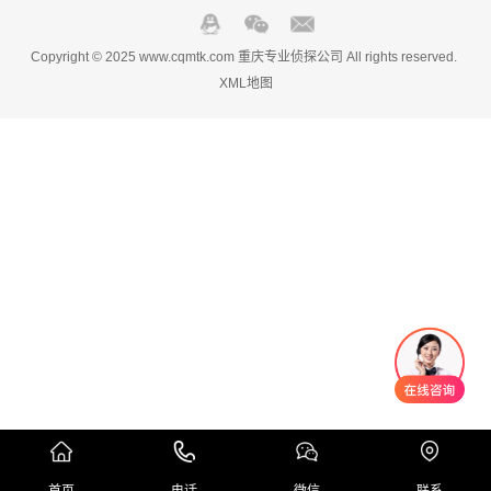
Copyright © 2025 www.cqmtk.com 重庆专业侦探公司 All rights reserved.
XML地图